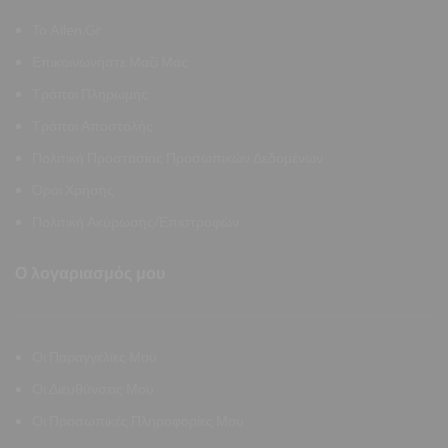
Το Allen.Gr
Επικοινωνήστε Μαζί Μας
Τρόποι Πληρωμής
Τρόποι Αποστολής
Πολιτική Προστασίας Προσωπικών Δεδομένων
Όροι Χρήσης
Πολιτική Ακύρωσης/Επιστροφών
Ο λογαριασμός μου
Οι Παραγγελίες Μου
Οι Διευθύνσεις Μου
Οι Προσωπικές Πληροφορίες Μου