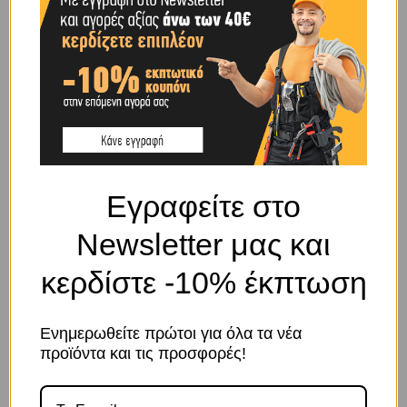
ΥΛΙΚΌ ΚΑΤΑΣΚΕΥΉΣ
ΙΝΟΧ
BRAND
OEM
SHIPPING & DELIVERY
Εγραφείτε στο
ΠΕΡΙΓΡΑΦΉ
Newsletter μας και
κερδίστε -10% έκπτωση
Αυτόματο άγκιστρο ανοξείδωτο, με εσωτερικό ελατήριο. Εξαιρετικής
ποιότητας και με μεγάλη αντοχή στην διάβρωση
Ενημερωθείτε πρώτοι για όλα τα νέα
ΣΧΕΤΙΚΆ ΠΡΟΪΌΝΤΑ
προϊόντα και τις προσφορές!
Το κατάστημα χρησιμοποιεί Cookies