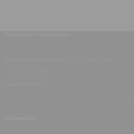
Πληροφορίες Καταστήματος
Διεύθυνση:
allen.gr, Δροσοπούλου 21, Τ.Κ. 35100, Λαμία
Τηλ.:
+30 223 104 4421
E-mail:
info@allen.gr
Πληροφορίες