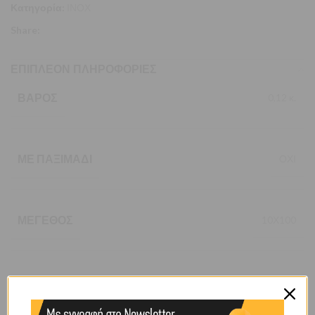
Κατηγορία:
ΙΝΟΧ
Share:
ΕΠΙΠΛΈΟΝ ΠΛΗΡΟΦΟΡΊΕΣ
ΒΆΡΟΣ
0,12 κ.
ΜΕ ΠΑΞΙΜΆΔΙ
ΟΧΙ
ΜΈΓΕΘΟΣ
10Χ100
ΤΎΠΟΥ
CARBINE