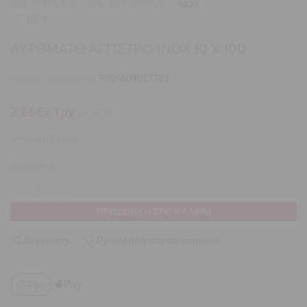
ΑΥΤΟΜΑΤΑ ΑΓΚΙΣΤΡΑ - ΤΑΧΥΚΡΙΚΟΙ
ΙΝΟΧ
ΑΥΤΟΜΑΤΟ ΑΓΓΙΣΤΡΟ ΙΝΟΧ 10 Χ 100
Κωδικός προϊόντος:
5205604017781
2,86
€
/ Τμχ
με ΦΠΑ
Σε απόθεμα
Ποσότητα:
ΠΡΟΣΘΉΚΗ ΣΤΟ ΚΑΛΆΘΙ
Σύγκριση
Προσθήκη στα αγαπημένα