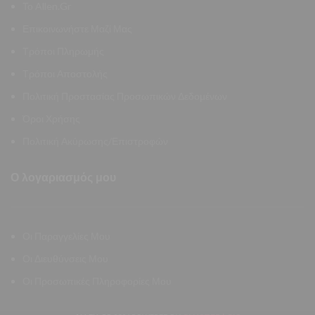
Το Allen.Gr
Επικοινωνήστε Μαζί Μας
Τρόποι Πληρωμής
Τρόποι Αποστολής
Πολιτική Προστασίας Προσωπικών Δεδομένων
Όροι Χρήσης
Πολιτική Ακύρωσης/Επιστροφών
Ο λογαριασμός μου
Οι Παραγγελίες Μου
Οι Διευθύνσεις Μου
Οι Προσωπικές Πληροφορίες Μου