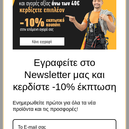
ΥΛΙΚΌ ΚΑΤΑΣΚΕΥΉΣ
ΓΑΛΒΑΝΙΖΕ
BRAND
OEM
Εγραφείτε στο
SHIPPING & DELIVERY
Newsletter μας και
ΠΕΡΙΓΡΑΦΉ
κερδίστε -10% έκπτωση
ΑΥΤΟΜΑΤΟ ΑΓΓΙΣΤΡΟ ΓΑΛΒΑΝΙΖΕ 07 Χ 70mm
Ενημερωθείτε πρώτοι για όλα τα νέα
προϊόντα και τις προσφορές!
ΣΧΕΤΙΚΆ ΠΡΟΪΌΝΤΑ
Το κατάστημα χρησιμοποιεί Cookies
Χρησιμοποιούμε cookies για να βελτιώσουμε την εμπειρία