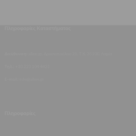
Πληροφορίες Καταστήματος
Διεύθυνση:
allen.gr, Δροσοπούλου 21, Τ.Κ. 35100, Λαμία
Τηλ.:
+30 223 104 4421
E-mail:
info@allen.gr
Πληροφορίες