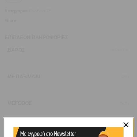
Κατηγορία:
ΓΑΛΒΑΝΙΖΕ
Share:
ΕΠΙΠΛΈΟΝ ΠΛΗΡΟΦΟΡΊΕΣ
ΒΆΡΟΣ
0,0417 κ.
ΜΕ ΠΑΞΙΜΆΔΙ
ΟΧΙ
ΜΈΓΕΘΟΣ
7Χ70
ΤΎΠΟΥ
CARBINE