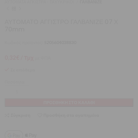
ΑΥΤΟΜΑΤΑ ΑΓΚΙΣΤΡΑ - ΤΑΧΥΚΡΙΚΟΙ
ΓΑΛΒΑΝΙΖΕ
ΑΥΤΟΜΑΤΟ ΑΓΓΙΣΤΡΟ ΓΑΛΒΑΝΙΖΕ 07 Χ
70mm
Κωδικός προϊόντος:
5205604038830
0,32
€
/ Τμχ
με ΦΠΑ
Σε απόθεμα
Ποσότητα:
ΠΡΟΣΘΉΚΗ ΣΤΟ ΚΑΛΆΘΙ
Σύγκριση
Προσθήκη στα αγαπημένα