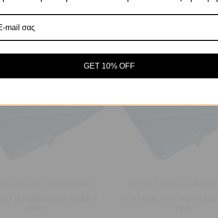
Αποδοχή
Πο
Ρυθμίσεις
GET 10% OFF
ς προϊόντος:
5205604858230
Κωδικός προϊόντος:
5205604
ΑΣ ΠΟΛΥΑΙΘΥΛΕΝΙΟΥ 03m Χ
ΜΟΥΣΑΜΑΣ ΠΟΛΥΑΙΘΥΛΕΝΙΟ
04m
08m