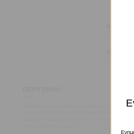
ΒΆΡΟΣ
BRAND
ΠΕΡΙΓΡΑΦΉ
Ε
Μουσαμάς με κρίκους γύρω γύρω, βάρους 90 γραμμαρίων αν
εμπορευμάτων, ξύλων κ.α. από τις καιρικές συνθήκες όπως τη
βαμβακιού, η προστασία αυτοκινήτων, μικρών σκαφών, σκάφη
πάγκους από ήλιο και βροχή.
Ενημε