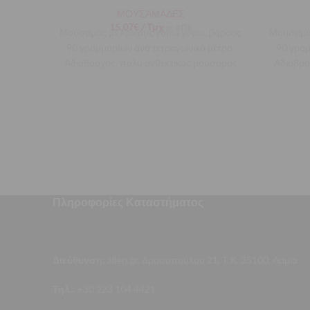
ΜΟΥΣΑΜΑΔΕΣ
15,07
€
/ Τμχ
με ΦΠΑ
Μουσαμάς με κρίκους γύρω γύρω, βάρους
Μουσαμάς
90 γραμμαρίων ανά τετραγωνικό μέτρο.
90 γραμ
Αδιάβροχος, πολύ ανθεκτικός μουσαμάς
Αδιάβρο
κατάλληλος για την προστασία σκαφών,
κατάλλη
Πληροφορίες Καταστήματος
Διεύθυνση:
allen.gr, Δροσοπούλου 21, Τ.Κ. 35100, Λαμία
Τηλ.:
+30 223 104 4421