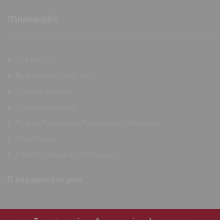
Πληροφορίες
Το Allen.Gr
Επικοινωνήστε Μαζί Μας
Τρόποι Πληρωμής
Τρόποι Αποστολής
Πολιτική Προστασίας Προσωπικών Δεδομένων
Όροι Χρήσης
Πολιτική Ακύρωσης/Επιστροφών
Ο λογαριασμός μου