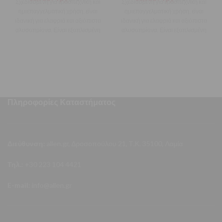
Σχεδιασμένη για ερασιτεχνική και
Σχεδιασμένη για ερασιτεχνική και
ημιεπαγγελματική χρήση, είναι
ημιεπαγγελματική χρήση, είναι
ιδανική για ελαφριά και αξιόπιστα
ιδανική για ελαφριά και αξιόπιστα
αλυσοπρίονα. Είναι εξοπλισμένη
αλυσοπρίονα. Είναι εξοπλισμένη
με ειδικό οδηγό που επιτρέπει
με ειδικό οδηγό που επιτρέπει
Πληροφορίες Καταστήματος
Διεύθυνση:
allen.gr, Δροσοπούλου 21, Τ.Κ. 35100, Λαμία
Τηλ.:
+30 223 104 4421
E-mail:
info@allen.gr