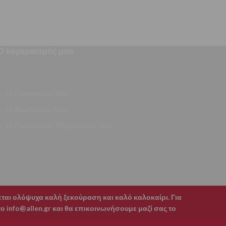
Ο λογαριασμός μου
Οι Παραγγελίες Μου
Οι Διευθύνσεις Μου
Οι Προσωπικές Πληροφορίες Μου
χεται ολόψυχα καλή ξεκούραση και καλό καλοκαίρι. Για
 info@allen.gr και θα επικοινωνήσουμε μαζί σας το