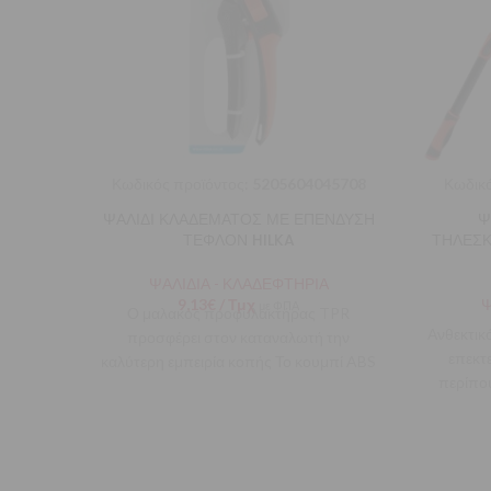
Κωδικός προϊόντος:
5205604045708
Κωδικό
ΨΑΛΙΔΙ ΚΛΑΔΕΜΑΤΟΣ ΜΕ ΕΠΕΝΔΥΣΗ
Ψ
ΤΕΦΛΟΝ HILKA
ΤΗΛΕΣΚ
ΨΑΛΙΔΙΑ - ΚΛΑΔΕΦΤΗΡΙΑ
9,13
€
/ Τμχ
Ψ
με ΦΠΑ
Ο μαλακός προφυλακτήρας TPR
Ανθεκτικ
προσφέρει στον καταναλωτή την
επεκτ
καλύτερη εμπειρία κοπής Το κουμπί ABS
περίπο
ελέγχει καλά το άνοιγμα/κλείδωμα και το
επιτρέπ