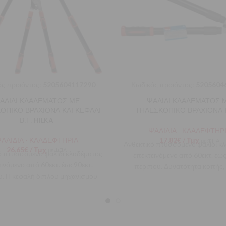
ς προϊόντος:
5205604117290
Κωδικός προϊόντος:
5205604
ΑΛΙΔΙ ΚΛΑΔΕΜΑΤΟΣ ΜΕ
ΨΑΛΙΔΙ ΚΛΑΔΕΜΑΤΟΣ 
ΟΠΙΚΟ ΒΡΑΧΙΟΝΑ ΚΑΙ ΚΕΦΑΛΙ
ΤΗΛΕΣΚΟΠΙΚΟ ΒΡΑΧΙΟΝΑ 
Β.Τ. HILKA
ΨΑΛΙΔΙΑ - ΚΛΑΔΕΦΤΗΡ
ΑΛΙΔΙΑ - ΚΛΑΔΕΦΤΗΡΙΑ
17,82
€
/ Τμχ
με ΦΠΑ
Ανθεκτικό πτυσσόμενο ψαλίδι κ
26,65
€
/ Τμχ
με ΦΠΑ
ό πτυσσόμενο ψαλίδι κλαδέματος
επεκτεινόμενο από 60εκτ. έως
εινόμενο από 60εκτ. έως90εκτ.
περίπου. Δυνατότητα κοπής
υ. Η κεφαλή διπλού μηχανισμού
ει τα κοψίματα σε πολύ σκληρά
κλαδιά.