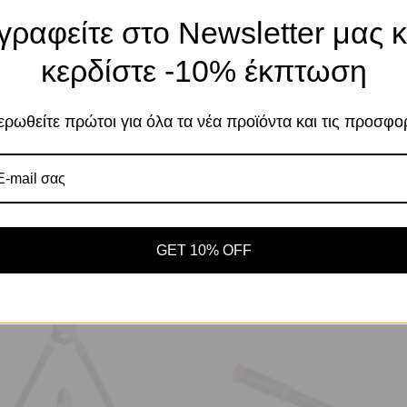
γραφείτε στο Newsletter μας κ
Το κατάστημα χρησιμοποιεί Cookies
κερδίστε -10% έκπτωση
Χρησιμοποιούμε cookies για να βελτιώσουμε 
σας στον ιστότοπό μας. Η χρήση και οι σκοπο
περιγράφονται στην Πολιτική Απορρήτου
ρωθείτε πρώτοι για όλα τα νέα προϊόντα και τις προσφο
εινόμενο έως 2,5 μέτρα περίπου.
Αποδοχή
Πο
Ρυθμίσεις
GET 10% OFF