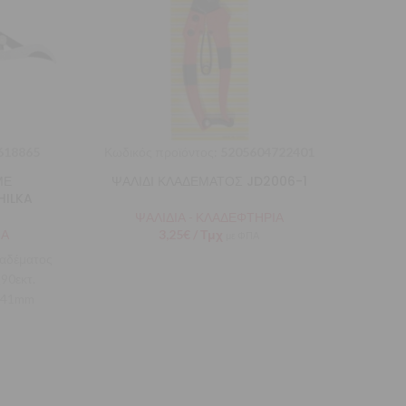
618865
Κωδικός προϊόντος:
5205604722401
Κωδι
ΜΕ
ΨΑΛΙΔΙ ΚΛΑΔΕΜΑΤΟΣ JD2006-1
ΨΑ
HILKA
ΨΑΛΙΔΙΑ - ΚΛΑΔΕΦΤΗΡΙΑ
ΙΑ
3,25
€
/ Τμχ
με ΦΠΑ
Βα
λαδέματος
κατασ
90εκτ.
και λεπ
, 41mm
πα