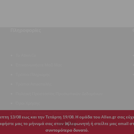
Πληροφορίες
Το Allen.Gr
Επικοινωνήστε Μαζί Μας
Τρόποι Πληρωμής
Τρόποι Αποστολής
Πολιτική Προστασίας Προσωπικών Δεδομένων
Όροι Χρήσης
Πολιτική Ακύρωσης/Επιστροφών
τη 13/08 εως και την Τετάρτη 19/08. Η ομάδα του Allen.gr σας εύ
ήστε μας το μήνυμά σας στον τηλεφωνητή ή στείλτε μας email στο
συντομότερο δυνατό.