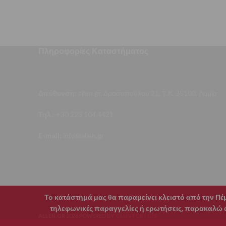
Πληροφορίες Καταστήματος
Διεύθυνση:
allen.gr, Δροσοπούλου 21, Τ.Κ. 35100, Λαμία
Τηλ.:
+30 223 104 4421
E-mail:
info@allen.gr
Το κατάστημά μας θα παραμείνει κλειστό από την Πέμπ
τηλεφωνικές παραγγελίες ή ερωτήσεις, παρακαλώ αφ
CLUSTER | CIS
ALLEN.GR
2026 POWERED BY