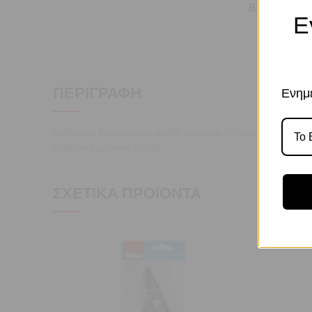
BRAND
Ε
ΠΕΡΙΓΡΑΦΉ
Ενημε
Ανθεκτικό πτυσσόμενο ψαλίδι κορυφής (τηλεσκοπικό), επεκτ
Διαθέτει πριόνι και ψαλίδι.
ΣΧΕΤΙΚΆ ΠΡΟΪΌΝΤΑ