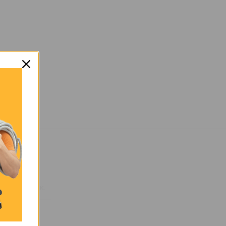
2,2 κ.