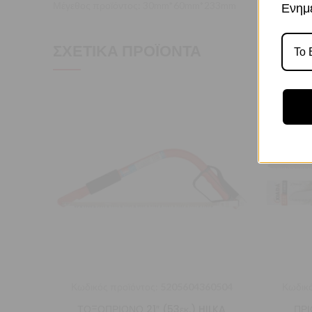
Μέγεθος προϊόντος: 30mm*60mm*233mm
Ενημε
ΣΧΕΤΙΚΆ ΠΡΟΪΌΝΤΑ
Κωδικός προϊόντος:
5205604360504
Κωδικό
ΤΟΞΟΠΡΙΟΝΟ 21″ (53εκ.) HILKA
ΠΡΙ