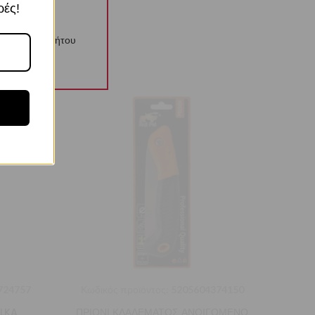
ρές!
λιτική Απορρήτου
724757
Κωδικός προϊόντος:
5205604374150
ILKA
ΠΡΙΟΝΙ ΚΛΑΔΕΜΑΤΟΣ ΑΝΟΙΓΟΜΕΝΟ