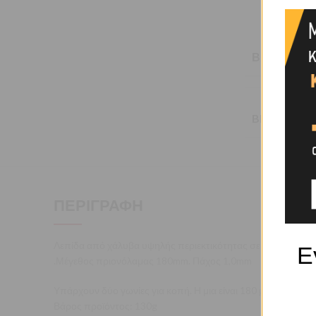
ΒΆΡΟΣ
BRAND
ΠΕΡΙΓΡΑΦΉ
Λεπίδα από χάλυβα υψηλής περιεκτικότητας σε άνθρακα 6
Ε
.Μέγεθος πριονόλαμας 180mm. Πάχος 1,0mm
Υπάρχουν δύο γωνίες για κοπή. Η μια είναι 180 μοίρες και η ά
Βάρος προϊόντος: 130g