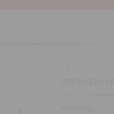
Σ
ΠΛΗΡΩΜΗ
ΕΠΙΣΤΡΟΦΗ
ΕΠΙΚΟΙΝΩΝΙΑ
HILKA
SUMMER SALES
Αρχική σελίδα
ΚΗΠΟΥ
ΕΡΓΑΛ
ΕΡΓΑΛΕΙΟ 
Κωδικός προϊόντος:
5205604616
34,16
€
/ τμχ.
με ΦΠΑ