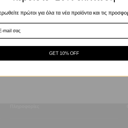
Αποδοχή
ΕΠΙΠΛΈΟΝ ΠΛΗΡΟΦΟΡΊΕΣ
SHIPPING & DELIVERY
Πο
Ρυθμίσεις
ρωθείτε πρώτοι για όλα τα νέα προϊόντα και τις προσφο
GET 10% OFF
Πληροφορίες