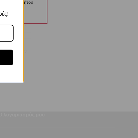
λιτική Απορρήτου
ρές!
1,49 κ.
OEM
Ο λογαριασμός μου