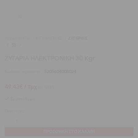
Μεγέθυνση
Αρχική σελίδα
ΚΙΓΚΑΛΕΡΙΑΣ
ΖΥΓΑΡΙΕΣ
ΖΥΓΑΡΙΑ ΗΛΕΚΤΡΟΝΙΚΗ 30 Kgr
Κωδικός προϊόντος:
5205604008024
49,43
€
/ Τμχ
με ΦΠΑ
Σε απόθεμα
Ποσότητα:
ΠΡΟΣΘΉΚΗ ΣΤΟ ΚΑΛΆΘΙ