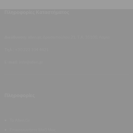
Πληροφορίες Καταστήματος
Διεύθυνση:
allen.gr, Δροσοπούλου 21, Τ.Κ. 35100, Λαμία
Τηλ.:
+30 223 104 4421
E-mail:
info@allen.gr
Πληροφορίες
Το Allen.Gr
Επικοινωνήστε Μαζί Μας