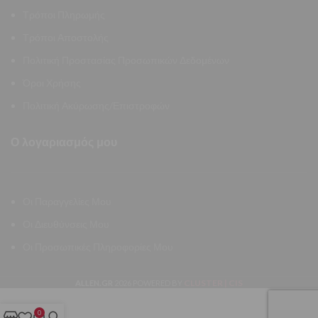
Τρόποι Πληρωμής
Τρόποι Αποστολής
Πολιτική Προστασίας Προσωπικών Δεδομένων
Όροι Χρήσης
Πολιτική Ακύρωσης/Επιστροφών
Ο λογαριασμός μου
Οι Παραγγελίες Μου
Οι Διευθύνσεις Μου
Οι Προσωπικές Πληροφορίες Μου
CLUSTER | CIS
ALLEN.GR
2026 POWERED BY
0