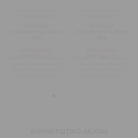
Κωδικός προϊόντος:
Κωδικός προϊόντος:
5205604056810
5205604056797
ΜΟΥΣΑΜΑΣ
ΜΟΥΣΑΜΑΣ
ΠΟΛΥΑΙΘΥΛΕΝΙΟΥ 04m Χ
ΠΟΛΥΑΙΘΥΛΕΝΙΟΥ 02m Χ
05m
03m
ΜΟΥΣΑΜΑΔΕΣ
ΜΟΥΣΑΜΑΔΕΣ
13,58
€
/ Τμχ
3,82
€
/ Τμχ
με ΦΠΑ
με ΦΠΑ
Μουσαμάς με κρίκους γύρω γύρω,
Μουσαμάς με κρίκους γύρω γύρω,
βάρους 90 γραμμαρίων ανά
βάρους 90 γραμμαρίων ανά
τετραγωνικό μέτρο. Αδιάβροχος,
τετραγωνικό μέτρο. Αδιάβροχος,
πολύ ανθεκτικός μουσαμάς
πολύ ανθεκτικός μουσαμάς
κατάλληλος για την προστασία
κατάλληλος για την προστασία
σκαφών,
σκαφών,
ΕΝΗΜΕΡΩΤΙΚΟ ΔΕΛΤΙΟ