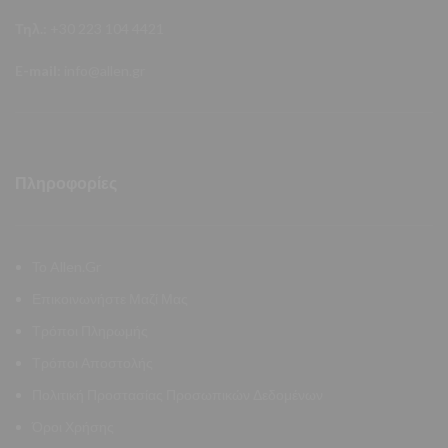
Τηλ.:
+30 223 104 4421
E-mail:
info@allen.gr
Πληροφορίες
Το Allen.Gr
Επικοινωνήστε Μαζί Μας
Τρόποι Πληρωμής
Τρόποι Αποστολής
Πολιτική Προστασίας Προσωπικών Δεδομένων
Όροι Χρήσης