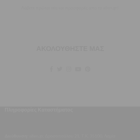
Λάβετε πρώτοι νέα και προσφορές απο το allen.gr!
ΑΚΟΛΟΥΘΗΣΤΕ ΜΑΣ
Πληροφορίες Καταστήματος
Διεύθυνση:
allen.gr, Δροσοπούλου 21, Τ.Κ. 35100, Λαμία