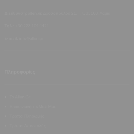
Διεύθυνση:
allen.gr, Δροσοπούλου 21, Τ.Κ. 35100, Λαμία
Τηλ.:
+30 223 104 4421
E-mail:
info@allen.gr
Πληροφορίες
Το Allen.Gr
Επικοινωνήστε Μαζί Μας
Τρόποι Πληρωμής
Τρόποι Αποστολής