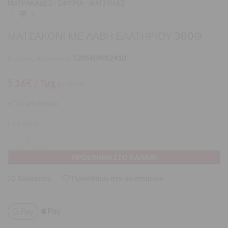
ΜΑΤΡΑΚΑΔΕΣ - ΣΦΥΡΙΑ - ΜΑΤΣΟΛΕΣ
ΜΑΤΣΑΚΟΝΙ ΜΕ ΛΑΒΗ ΕΛΑΤΗΡΙΟΥ 300G
Κωδικός προϊόντος:
5205604012410
5,16
€
/ Τμχ
με ΦΠΑ
Σε απόθεμα
Ποσότητα:
ΠΡΟΣΘΉΚΗ ΣΤΟ ΚΑΛΆΘΙ
Σύγκριση
Προσθήκη στα αγαπημένα