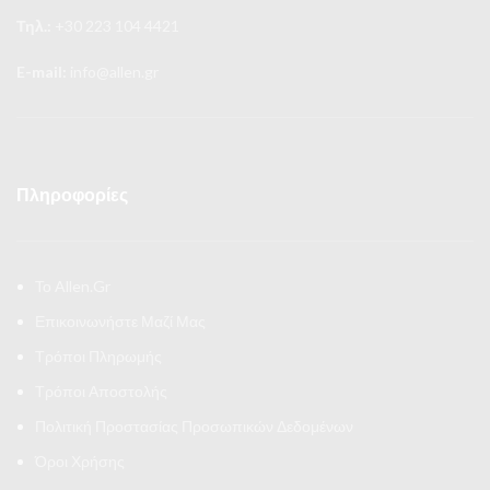
Τηλ.:
+30 223 104 4421
E-mail:
info@allen.gr
Πληροφορίες
Το Allen.Gr
Επικοινωνήστε Μαζί Μας
Τρόποι Πληρωμής
Τρόποι Αποστολής
Πολιτική Προστασίας Προσωπικών Δεδομένων
Όροι Χρήσης