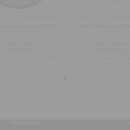
ς προϊόντος:
5205604007515
Κωδικός προϊόντος:
5205604
ΙΑ ΑΣΠΙΔΑ ΠΡΟΣΩΠΟΥ (ΓΕΙΣΟ)
ΚΡΑΝΟΣ ΠΡΟΣΤΑΣΙΑΣ ΙΤΑΛΙ
8 Χ 15,5″ Χ 1mm
ΛΕΥΚΟ
ΚΡΑΝΗ - ΑΣΠΙΔΕΣ
ΚΡΑΝΗ - ΑΣΠΙΔΕΣ
3,81
€
/ Τμχ
5,52
€
/ Τμχ
με ΦΠΑ
με ΦΠΑ
κτικό γείσο από ψιλή πλαστική
Κράνος από πολυαιθυλένιο ιδανικ
 15,5″ x 1mm για το είδος 007492.
προστασία της κεφαλής από κ
αντικειμένων, ηλεκτρισμό και
κινδύνους που μπορεί να πρ
Πληροφορίες