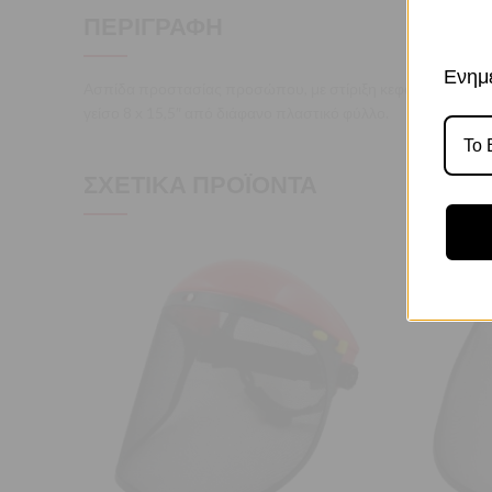
ΠΕΡΙΓΡΑΦΉ
Ενημε
Ασπίδα προστασίας προσώπου, με στίριξη κεφαλής. Προστ
γείσο 8 x 15,5″ από διάφανο πλαστικό φύλλο.
ΣΧΕΤΙΚΆ ΠΡΟΪΌΝΤΑ