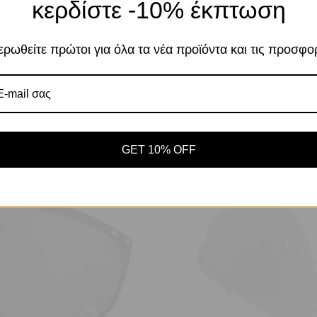
κερδίστε -10% έκπτωση
Χρησιμοποιούμε cookies για να βελτιώσουμε 
σας στον ιστότοπό μας. Η χρήση και οι σκοπο
περιγράφονται στην Πολιτική Απορρήτου
ρωθείτε πρώτοι για όλα τα νέα προϊόντα και τις προσφο
ατευτικό
Αποδοχή
Πο
Ρυθμίσεις
GET 10% OFF