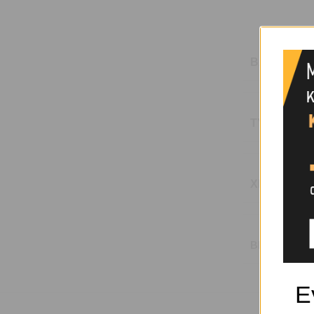
ΒΆΡΟΣ
ΤΎΠΟΥ
ΧΡΏΜΑ
BRAND
Ε