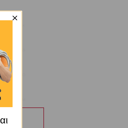
0,33 κ.
 PLEXIGLASS
ΚΟΚΚΙΝΟ
OEM
αι