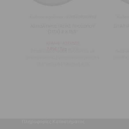
Κωδικός προϊόντος:
5205604007492
Κωδικό
ΑΣΠΙΔΑ ΠΡΟΣΤΑΣΙΑΣ ΠΡΟΣΩΠΟΥ
ΣΙΤΑ Γ
(ΣΙΤΑ) 8 Χ 15,5″
ΚΡΑΝΗ - ΑΣΠΙΔΕΣ
7,85
€
/ Τμχ
με ΦΠΑ
Ασπίδα προστασίας προσώπου, με
Ανταλλα
στίριξη κεφαλής. Προστατευτικό γείσο 8 x
σίτα 8 x
15,5″ από ψιλή πλαστική σίτα.
Πληροφορίες Καταστήματος