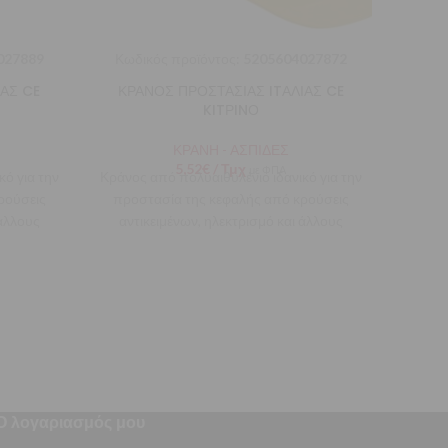
027889
Κωδικός προϊόντος:
5205604027872
ΑΣ CE
ΚΡΑΝΟΣ ΠΡΟΣΤΑΣΙΑΣ ITΑΛΙΑΣ CE
KITΡINΟ
ΚΡΑΝΗ - ΑΣΠΙΔΕΣ
5,52
€
/ Τμχ
με ΦΠΑ
ό για την
Κράνος από πολυαιθυλένιο ιδανικό για την
ρούσεις
προστασία της κεφαλής από κρούσεις
 άλλους
αντικειμένων, ηλεκτρισμό και άλλους
οκύψουν
κινδύνους που μπορεί να προκύψουν
Ο λογαριασμός μου