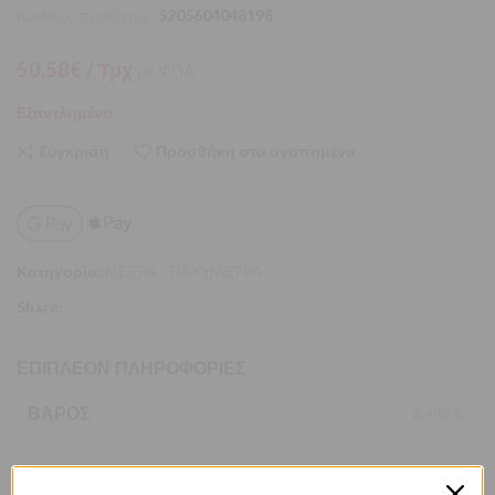
Κωδικός προϊόντος:
5205604048198
50,58
€
/ Τμχ
με ΦΠΑ
Εξαντλημένο
Σύγκριση
Προσθήκη στα αγαπημένα
Κατηγορία:
ΜΕΤΡΑ - ΠΑΧΥΜΕΤΡΑ
Share:
ΕΠΙΠΛΈΟΝ ΠΛΗΡΟΦΟΡΊΕΣ
ΒΆΡΟΣ
2,435 κ.