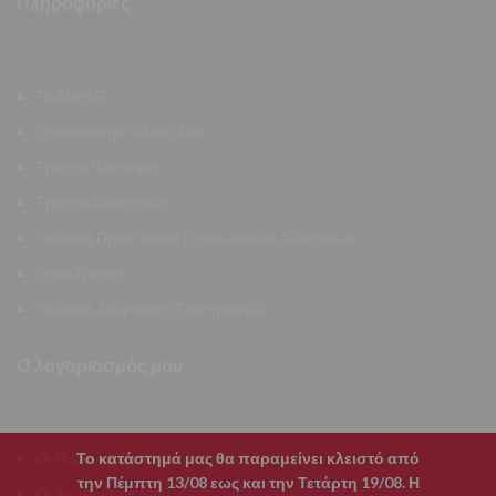
Πληροφορίες
Το Allen.Gr
Επικοινωνήστε Μαζί Μας
Τρόποι Πληρωμής
Τρόποι Αποστολής
Πολιτική Προστασίας Προσωπικών Δεδομένων
Όροι Χρήσης
Πολιτική Ακύρωσης/Επιστροφών
Ο λογαριασμός μου
Το κατάστημά μας θα παραμείνει κλειστό από
Οι Παραγγελίες Μου
την Πέμπτη 13/08 εως και την Τετάρτη 19/08. Η
Οι Διευθύνσεις Μου