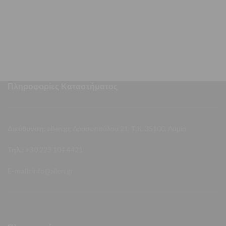
και περισσότερη
Πληροφορίες Καταστήματος
Διεύθυνση:
allen.gr, Δροσοπούλου 21, Τ.Κ. 35100, Λαμία
Τηλ.:
+30 223 104 4421
E-mail:
info@allen.gr