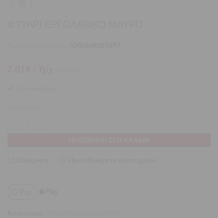
ΦΤΥΑΡΙ ΕΡΓΟΛΑΒΙΚΟ ΜΑΥΡΟ
Κωδικός προϊόντος:
5205604011697
7,01
€
/ Τμχ
με ΦΠΑ
Σε απόθεμα
Ποσότητα:
ΠΡΟΣΘΉΚΗ ΣΤΟ ΚΑΛΆΘΙ
Σύγκριση
Προσθήκη στα αγαπημένα
Κατηγορία:
ΕΡΓΑΛΕΙΑ ΟΙΚΟΔΟΜΗΣ