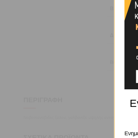
ΒΆΡΟΣ
ΔΙΆΣΤΑΣΗ
BRAND
ΠΕΡΙΓΡΑΦΉ
Ε
Νοβοπανόβιδες ξύλου, γαλβανιζέ, υψηλής αντοχής. Διαθέτο
Ενημε
ΣΧΕΤΙΚΆ ΠΡΟΪΌΝΤΑ