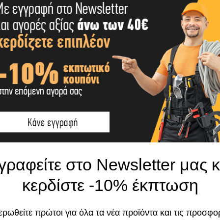
Το κατάστημα χρησιμοποιεί Cookies
γραφείτε στο Newsletter μας κ
Χρησιμοποιούμε cookies για να βελτιώσουμε 
κερδίστε -10% έκπτωση
σας στον ιστότοπό μας. Η χρήση και οι σκοπο
υν πάσο κατά μήκος του σπειρώματος, για εύκολο βίδωμα.
περιγράφονται στην Πολιτική Απορρήτου
ρωθείτε πρώτοι για όλα τα νέα προϊόντα και τις προσφο