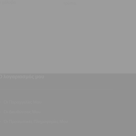
ό χάλυβα
τρύπα.
κορ
Ο λογαριασμός μου
Οι Παραγγελίες Μου
Οι Διευθύνσεις Μου
Οι Προσωπικές Πληροφορίες Μου