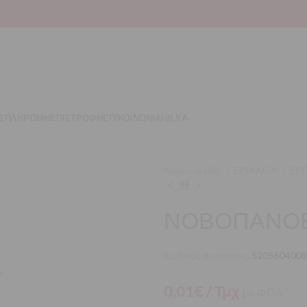
Σ
ΠΛΗΡΩΜΗ
ΕΠΙΣΤΡΟΦΗ
ΕΠΙΚΟΙΝΩΝΙΑ
HILKA
Αρχική σελίδα
ΕΡΓΑΛΕΙΑ
ΕΡΓ
ΝΟΒΟΠΑΝΟΒΙ
Κωδικός προϊόντος:
5205604008
0,01
€
/ Τμχ
με ΦΠΑ