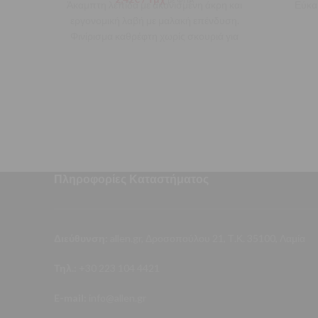
Άκαμπτη λεπίδα με ακονισμένη άκρη και
Εύκα
εργονομική λαβή με μαλακή επένδυση.
Φινίρισμα καθρέφτη χωρίς σκουριά για
αυξημένη ανθεκτικότητα, σε συνδυασμό
Πληροφορίες Καταστήματος
Διεύθυνση:
allen.gr, Δροσοπούλου 21, Τ.Κ. 35100, Λαμία
Τηλ.:
+30 223 104 4421
E-mail:
info@allen.gr