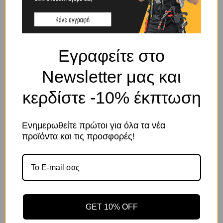
ΠΕΡΙΓΡΑΦΉ
Εγραφείτε στο
Κατασκευασμένο από επινικελωμένο πλαίσιο.
Newsletter μας και
ΣΧΕΤΙΚΆ ΠΡΟΪΌΝΤΑ
κερδίστε -10% έκπτωση
Ενημερωθείτε πρώτοι για όλα τα νέα
Το κατάστημα χρησιμοποιεί Cookies
προϊόντα και τις προσφορές!
Χρησιμοποιούμε cookies για να βελτιώσουμε την εμπειρία
σας στον ιστότοπό μας. Η χρήση και οι σκοποί αυτών
περιγράφονται στην Πολιτική Απορρήτου
GET 10% OFF
Κωδικός προϊόντος:
Κωδικός προϊόντος:
Αποδοχή
Πολιτική Απορρήτου
Ρυθμίσεις
5205604063290
5205604052607