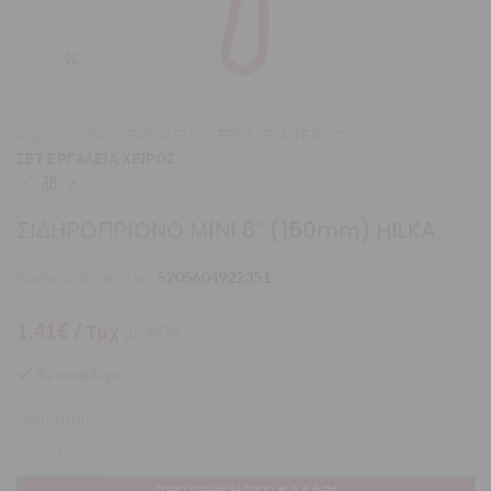
Μεγέθυνση
Αρχική σελίδα
ΕΡΓΑΛΕΙΑ
ΕΡΓΑΛΕΙΑ ΧΕΙΡΟΣ
ΣΕΤ ΕΡΓΑΛΕΙΑ ΧΕΙΡΟΣ
ΣΙΔΗΡΟΠΡΙΟΝΟ ΜΙΝΙ 6″ (150mm) HILKA
Κωδικός προϊόντος:
5205604922351
1,41
€
/ Τμχ
με ΦΠΑ
Σε απόθεμα
Ποσότητα:
ΠΡΟΣΘΉΚΗ ΣΤΟ ΚΑΛΆΘΙ