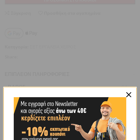
Σύγκριση
Προσθήκη στα αγαπημένα
Κατηγορία:
ΣΕΤ ΕΡΓΑΛΕΙΑ ΧΕΙΡΟΣ
Share:
ΕΠΙΠΛΈΟΝ ΠΛΗΡΟΦΟΡΊΕΣ
ΒΆΡΟΣ
0,1 κ.
BRAND
ΗΙLΚΑ
SHIPPING & DELIVERY