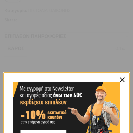
Κατηγορία:
ΠΙΣΤΟΛΙΑ ΣΙΛΙΚΟΝΗΣ
Share:
ΕΠΙΠΛΈΟΝ ΠΛΗΡΟΦΟΡΊΕΣ
ΒΆΡΟΣ
0,4 κ.
BRAND
OEM
SHIPPING & DELIVERY
ΠΕΡΙΓΡΑΦΉ
Πιστόλι σιλικόνης από μέταλλο. Είναι κατάλληλο για χρήση