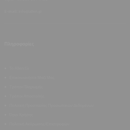
E-mail:
info@allen.gr
Πληροφορίες
Το Allen.Gr
Επικοινωνήστε Μαζί Μας
Τρόποι Πληρωμής
Τρόποι Αποστολής
Πολιτική Προστασίας Προσωπικών Δεδομένων
Όροι Χρήσης
Πολιτική Ακύρωσης/Επιστροφών