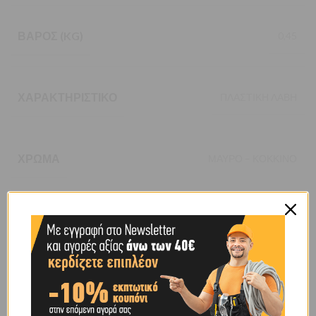
ΒΆΡΟΣ (KG)
0,45
ΧΑΡΑΚΤΗΡΙΣΤΙΚΌ
ΠΛΑΣΤΙΚΗ ΛΑΒΗ
ΧΡΏΜΑ
ΜΑΥΡΟ – ΚΟΚΚΙΝΟ
BRAND
ΗΙLΚΑ
SHIPPING & DELIVERY