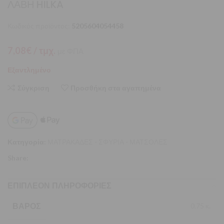
ΛΑΒΗ HILKA
Κωδικός προϊόντος:
5205604054458
7,08
€
/ τμχ.
με ΦΠΑ
Εξαντλημένο
Σύγκριση
Προσθήκη στα αγαπημένα
Κατηγορία:
ΜΑΤΡΑΚΑΔΕΣ - ΣΦΥΡΙΑ - ΜΑΤΣΟΛΕΣ
Share:
ΕΠΙΠΛΈΟΝ ΠΛΗΡΟΦΟΡΊΕΣ
ΒΆΡΟΣ
0,75 κ.