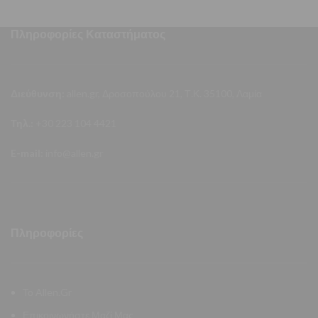
Πληροφορίες Καταστήματος
Διεύθυνση:
allen.gr, Δροσοπούλου 21, Τ.Κ. 35100, Λαμία
Τηλ.:
+30 223 104 4421
E-mail:
info@allen.gr
Πληροφορίες
Το Allen.Gr
Επικοινωνήστε Μαζί Μας