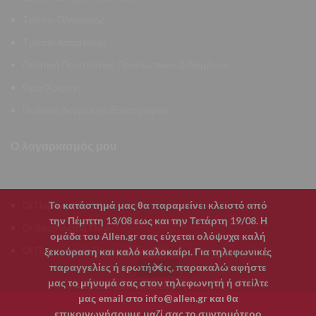
Τρόποι Πληρωμής
Τρόποι Αποστολής
Πολιτική Προστασίας Προσωπικών Δεδομένων
Όροι Χρήσης
Πολιτική Ακύρωσης/Επιστροφών
Ο λογαριασμός μου
Το κατάστημά μας θα παραμείνει κλειστό από
Οι Παραγγελίες Μου
την Πέμπτη 13/08 εως και την Τετάρτη 19/08. Η
Οι Διευθύνσεις Μου
ομάδα του Allen.gr σας εύχεται ολόψυχα καλή
Οι Προσωπικές Πληροφορίες Μου
ξεκούραση και καλό καλοκαίρι. Για τηλεφωνικές
παραγγελίες ή ερωτήσεις, παρακαλώ αφήστε
μας το μήνυμά σας στον τηλεφωνητή ή στείλτε
CLUSTER | CIS
ALLEN.GR
2026 POWERED BY
μας email στο info@allen.gr και θα
επικοινωνήσουμε μαζί σας το συντομότερο
0