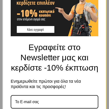
BRAND
OEM
SHIPPING & DELIVERY
Εγραφείτε στο
ΠΕΡΙΓΡΑΦΉ
Newsletter μας και
Ματρακάς με πλαστική λαβή 1,25 κιλά
κερδίστε -10% έκπτωση
ΣΧΕΤΙΚΆ ΠΡΟΪΌΝΤΑ
Ενημερωθείτε πρώτοι για όλα τα νέα
προϊόντα και τις προσφορές!
Το κατάστημα χρησιμοποιεί Cookies
Χρησιμοποιούμε cookies για να βελτιώσουμε την εμπειρία
σας στον ιστότοπό μας. Η χρήση και οι σκοποί αυτών
περιγράφονται στην Πολιτική Απορρήτου