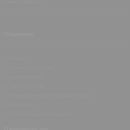
E-mail:
info@allen.gr
Πληροφορίες
Το Allen.Gr
Επικοινωνήστε Μαζί Μας
Τρόποι Πληρωμής
Τρόποι Αποστολής
Πολιτική Προστασίας Προσωπικών Δεδομένων
Όροι Χρήσης
Πολιτική Ακύρωσης/Επιστροφών
Ο λογαριασμός μου