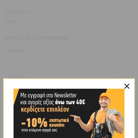
Κατηγορία:
ΚΛΕΙΔΙΑ - ΚΑΣΤΑΝΙΕΣ - ΕΞΩΛΚΕΙΣ
Share:
ΕΠΙΠΛΈΟΝ ΠΛΗΡΟΦΟΡΊΕΣ
ΒΆΡΟΣ
0,26 κ.
BRAND
ΗΙLΚΑ
SHIPPING & DELIVERY
ΠΕΡΙΓΡΑΦΉ
Από χάλυβα υψηλής ποιότητας. Φινιρισμένος με λέιζερ.