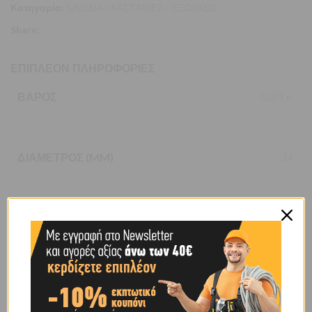
Κατηγορία:
ΚΛΕΙΔΙΑ - ΚΑΣΤΑΝΙΕΣ - ΕΞΩΛΚΕΙΣ
Share:
ΕΠΙΠΛΈΟΝ ΠΛΗΡΟΦΟΡΊΕΣ
ΒΆΡΟΣ
0,075 κ.
ΔΙΆΜΕΤΡΟΣ (MM)
14
BRAND
OEM
SHIPPING & DELIVERY