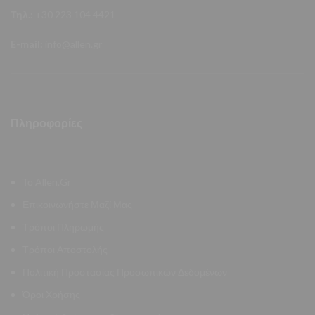
Τηλ.:
+30 223 104 4421
E-mail:
info@allen.gr
Πληροφορίες
Το Allen.Gr
Επικοινωνήστε Μαζί Μας
Τρόποι Πληρωμής
Τρόποι Αποστολής
Πολιτική Προστασίας Προσωπικών Δεδομένων
Όροι Χρήσης