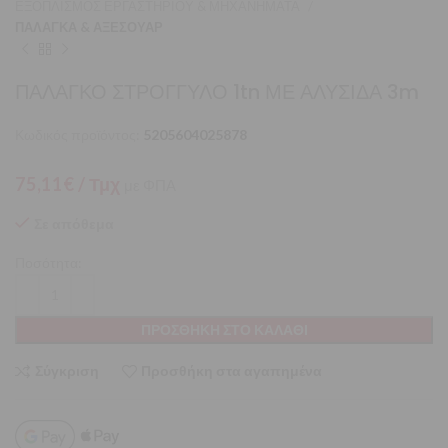
ΕΞΟΠΛΙΣΜΟΣ ΕΡΓΑΣΤΗΡΙΟΥ & ΜΗΧΑΝΗΜΑΤΑ
ΠΑΛΑΓΚΑ & ΑΞΕΣΟΥΑΡ
ΠΑΛΑΓΚΟ ΣΤΡΟΓΓΥΛΟ 1tn ΜΕ ΑΛΥΣΙΔΑ 3m
Κωδικός προϊόντος:
5205604025878
75,11
€
/ Τμχ
με ΦΠΑ
Σε απόθεμα
Ποσότητα:
ΠΡΟΣΘΉΚΗ ΣΤΟ ΚΑΛΆΘΙ
Σύγκριση
Προσθήκη στα αγαπημένα