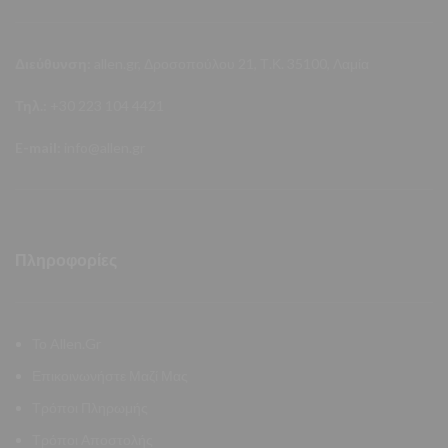
Διεύθυνση:
allen.gr, Δροσοπούλου 21, Τ.Κ. 35100, Λαμία
Τηλ.:
+30 223 104 4421
E-mail:
info@allen.gr
Πληροφορίες
Το Allen.Gr
Επικοινωνήστε Μαζί Μας
Τρόποι Πληρωμής
Τρόποι Αποστολής