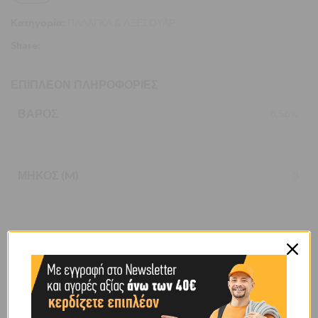
Κατηγορία:
ΠΑΛΑΓΚΑ & ΑΞΕΣΟΥΑΡ
Share:
ΕΠΙΠΛΈΟΝ ΠΛΗΡΟΦΟΡΊΕΣ
ΒΆΡΟΣ
8,56 κ.
ΜΉΚΟΣ (M)
3
ΦΟΡΤΊΟ (TN)
1
BRAND
OEM