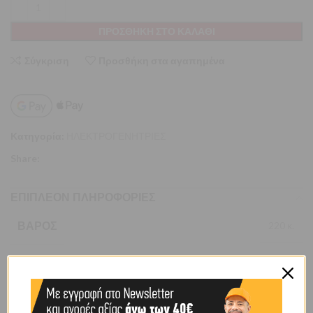
ΠΡΟΣΘΉΚΗ ΣΤΟ ΚΑΛΆΘΙ
Σύγκριση
Προσθήκη στα αγαπημένα
Κατηγορία:
ΗΛΕΚΤΡΟΓΕΝΗΤΡΙΕΣ
Share:
ΕΠΙΠΛΈΟΝ ΠΛΗΡΟΦΟΡΊΕΣ
ΒΆΡΟΣ
220 κ.
BRAND
OEM