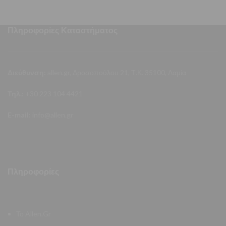
Πληροφορίες Καταστήματος
Διεύθυνση:
allen.gr, Δροσοπούλου 21, Τ.Κ. 35100, Λαμία
Τηλ.:
+30 223 104 4421
E-mail:
info@allen.gr
Πληροφορίες
Το Allen.Gr