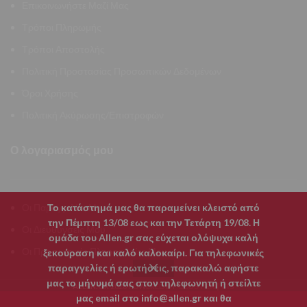
Επικοινωνήστε Μαζί Μας
Τρόποι Πληρωμής
Τρόποι Αποστολής
Πολιτική Προστασίας Προσωπικών Δεδομένων
Όροι Χρήσης
Πολιτική Ακύρωσης/Επιστροφών
Ο λογαριασμός μου
Το κατάστημά μας θα παραμείνει κλειστό από
Οι Παραγγελίες Μου
την Πέμπτη 13/08 εως και την Τετάρτη 19/08. Η
Οι Διευθύνσεις Μου
ομάδα του Allen.gr σας εύχεται ολόψυχα καλή
Οι Προσωπικές Πληροφορίες Μου
ξεκούραση και καλό καλοκαίρι. Για τηλεφωνικές
παραγγελίες ή ερωτήσεις, παρακαλώ αφήστε
μας το μήνυμά σας στον τηλεφωνητή ή στείλτε
CLUSTER | CIS
ALLEN.GR
2026 POWERED BY
μας email στο info@allen.gr και θα