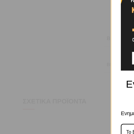
ΒΆΡΟΣ
BRAND
Ε
ΣΧΕΤΙΚΆ ΠΡΟΪΌΝΤΑ
Ενημε