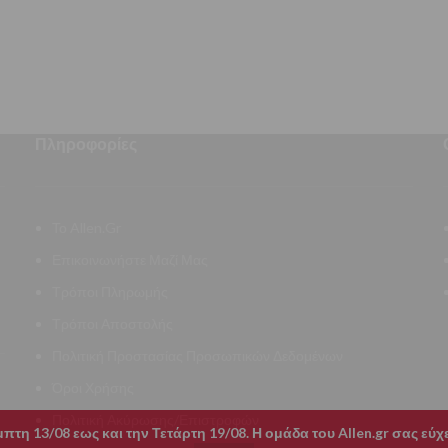
Πληροφορίες
Το Allen.Gr
Επικοινωνήστε Μαζί Μας
Τρόποι Πληρωμής
Τρόποι Αποστολής
Πολιτική Προστασίας Προσωπικών Δεδομένων
Όροι Χρήσης
Πολιτική Ακύρωσης/Επιστροφών
τη 13/08 εως και την Τετάρτη 19/08. Η ομάδα του Allen.gr σας εύ