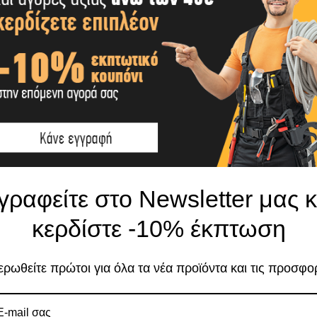
ΕΠΙΠΛΈΟΝ ΠΛΗΡΟΦΟΡΊΕΣ
SHIPPING & DELIVERY
Το κατάστημα χρησιμοποιεί Cookies
γραφείτε στο Newsletter μας κ
Χρησιμοποιούμε cookies για να βελτιώσουμε 
σας στον ιστότοπό μας. Η χρήση και οι σκοπο
κερδίστε -10% έκπτωση
περιγράφονται στην Πολιτική Απορρήτου
ρωθείτε πρώτοι για όλα τα νέα προϊόντα και τις προσφο
Αποδοχή
Πο
Ρυθμίσεις