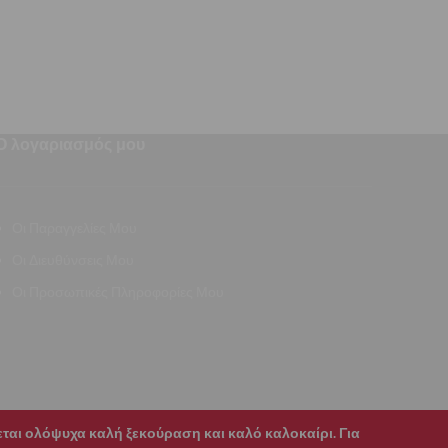
Ο λογαριασμός μου
Οι Παραγγελίες Μου
Οι Διευθύνσεις Μου
Οι Προσωπικές Πληροφορίες Μου
χεται ολόψυχα καλή ξεκούραση και καλό καλοκαίρι. Για