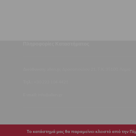
Πληροφορίες Καταστήματος
Διεύθυνση:
allen.gr, Δροσοπούλου 21, Τ.Κ. 35100, Λαμία
Τηλ.:
+30 223 104 4421
E-mail:
info@allen.gr
Το κατάστημά μας θα παραμείνει κλειστό από την Πέμπ