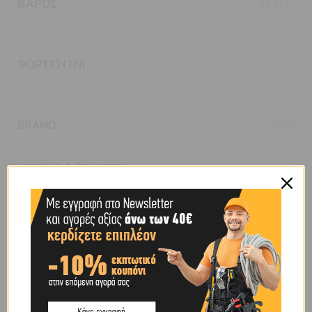
ΒΆΡΟΣ
11,21 κ.
ΦΟΡΤΊΟ (TN)
20
BRAND
OEM
SHIPPING & DELIVERY
ΠΕΡΙΓΡΑΦΉ
Ελάχιστο ύψος: 244mm
Διαδρομή εμβόλου: 145mm
Διαδρομή βίδας: 60mm
Βάρος: 10,5kgr