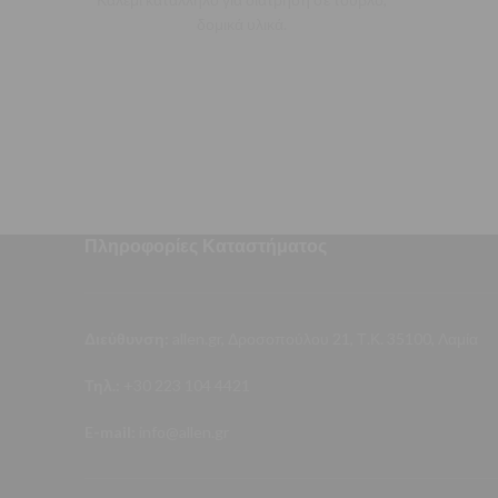
δομικά υλικά.
Πληροφορίες Καταστήματος
Διεύθυνση:
allen.gr, Δροσοπούλου 21, Τ.Κ. 35100, Λαμία
Τηλ.:
+30 223 104 4421
E-mail:
info@allen.gr