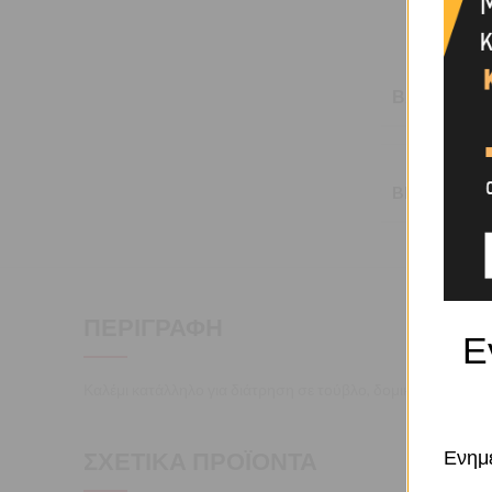
ΒΆΡΟΣ
BRAND
ΠΕΡΙΓΡΑΦΉ
Ε
Καλέμι κατάλληλο για διάτρηση σε τούβλο, δομικά υλικά.
ΣΧΕΤΙΚΆ ΠΡΟΪΌΝΤΑ
Ενημε