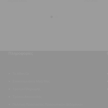
δομικά υλικά.
250.0mm
Πληροφορίες
Το Allen.Gr
Επικοινωνήστε Μαζί Μας
Τρόποι Πληρωμής
Τρόποι Αποστολής
Πολιτική Προστασίας Προσωπικών Δεδομένων