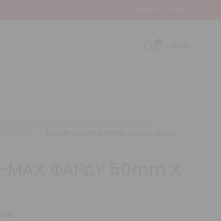
ΕΊΣΟΔΟΣ / ΕΓΓΡΑΦΉ
0
0,00
€
ΣΟΥΑΡ & ΑΝΑΛΩΣΙΜΑ ΗΛΕΚΤΡΙΚΩΝ ΕΡΓΑΛΕΙΩΝ
ΚΟΠΙΔΙΑ SDS
ΚΑΛΕΜΙ SDS-MAΧ ΦΑΡΔΥ 50mm Χ 400mm
S-MAΧ ΦΑΡΔΥ 50mm Χ
910