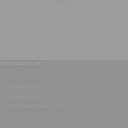
δομικά υλικά.
Ο λογαριασμός μου
Οι Παραγγελίες Μου
Οι Διευθύνσεις Μου
Οι Προσωπικές Πληροφορίες Μου