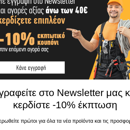
ΕΠΙΠΛΈΟΝ ΠΛΗΡΟΦΟΡΊΕΣ
SHIPPING & DELIVERY
Το κατάστημα χρησιμοποιεί Cookies
γραφείτε στο Newsletter μας κ
Χρησιμοποιούμε cookies για να βελτιώσουμε 
κερδίστε -10% έκπτωση
σας στον ιστότοπό μας. Η χρήση και οι σκοπο
περιγράφονται στην Πολιτική Απορρήτου
ρωθείτε πρώτοι για όλα τα νέα προϊόντα και τις προσφο
Αποδοχή