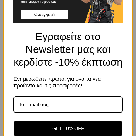
SHIPPING & DELIVERY
ΠΕΡΙΓΡΑΦΉ
Εγραφείτε στο
Καρυδάκι μαύρο εξάγωνο αέρος για μπουλονόκλειδα 3/4″ 43mm
Newsletter μας και
ACTION
κερδίστε -10% έκπτωση
ΣΧΕΤΙΚΆ ΠΡΟΪΌΝΤΑ
Ενημερωθείτε πρώτοι για όλα τα νέα
Το κατάστημα χρησιμοποιεί Cookies
προϊόντα και τις προσφορές!
Χρησιμοποιούμε cookies για να βελτιώσουμε την εμπειρία
σας στον ιστότοπό μας. Η χρήση και οι σκοποί αυτών
περιγράφονται στην Πολιτική Απορρήτου
GET 10% OFF
Αποδοχή
Πολιτική Απορρήτου
Ρυθμίσεις