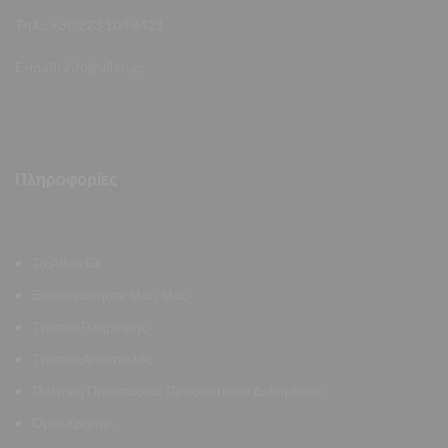
Τηλ.:
+30 223 104 4421
E-mail:
info@allen.gr
Πληροφορίες
Το Allen.Gr
Επικοινωνήστε Μαζί Μας
Τρόποι Πληρωμής
Τρόποι Αποστολής
Πολιτική Προστασίας Προσωπικών Δεδομένων
Όροι Χρήσης