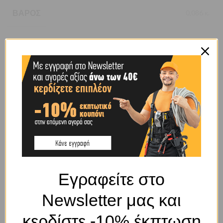
ΒΆΡΟΣ
0,086 κ.
BRAND
OEM
SHIPPING & DELIVERY
ΣΧΕΤΙΚΆ ΠΡΟΪΌΝΤΑ
Εγραφείτε στο
Newsletter μας και
κερδίστε -10% έκπτωση