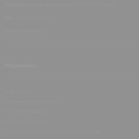
Διεύθυνση:
allen.gr, Δροσοπούλου 21, Τ.Κ. 35100, Λαμία
Τηλ.:
+30 223 104 4421
E-mail:
info@allen.gr
Πληροφορίες
Το Allen.Gr
Επικοινωνήστε Μαζί Μας
Τρόποι Πληρωμής
Τρόποι Αποστολής
Πολιτική Προστασίας Προσωπικών Δεδομένων