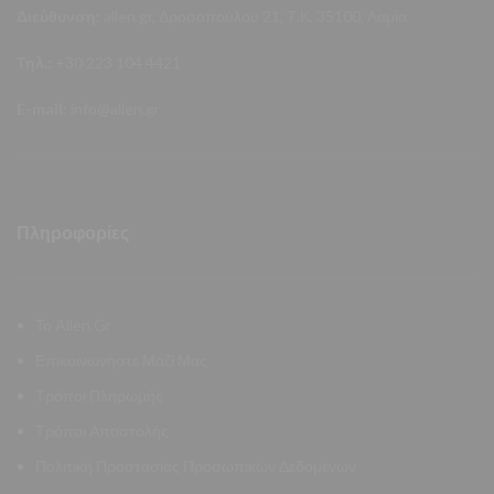
Διεύθυνση:
allen.gr, Δροσοπούλου 21, Τ.Κ. 35100, Λαμία
Τηλ.:
+30 223 104 4421
E-mail:
info@allen.gr
Πληροφορίες
Το Allen.Gr
Επικοινωνήστε Μαζί Μας
Τρόποι Πληρωμής
Τρόποι Αποστολής
Πολιτική Προστασίας Προσωπικών Δεδομένων