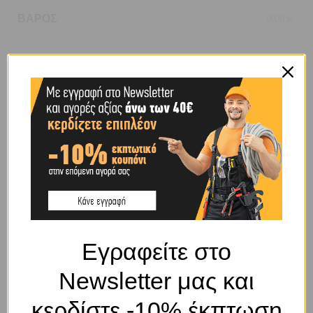
ΒΆΡΟΣ
0,08 κ.
BRAND
OEM
SHIPPING & DELIVERY
ΣΧΕΤΙΚΆ ΠΡΟΪΌΝΤΑ
Εγραφείτε στο
Newsletter μας και
κερδίστε -10% έκπτωση