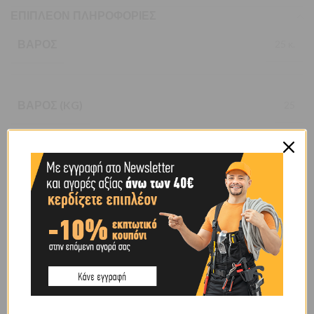
ΕΠΙΠΛΈΟΝ ΠΛΗΡΟΦΟΡΊΕΣ
ΒΆΡΟΣ
25 κ.
ΒΆΡΟΣ (KG)
25
ΔΙΆΜΕΤΡΟΣ (MM)
3
ΣΥΣΚΕΥΑΣΊΑ
ΚΑΡΟΥΛΙ
ΧΑΡΑΚΤΗΡΙΣΤΙΚΌ
ΜΑΚΡΥΣ ΚΡΙΚΟΣ