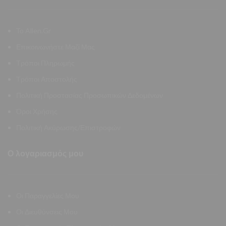
Το Allen.Gr
Επικοινωνήστε Μαζί Μας
Τρόποι Πληρωμής
Τρόποι Αποστολής
Πολιτική Προστασίας Προσωπικών Δεδομένων
Όροι Χρήσης
Πολιτική Ακύρωσης/Επιστροφών
Ο λογαριασμός μου
Οι Παραγγελίες Μου
Οι Διευθύνσεις Μου