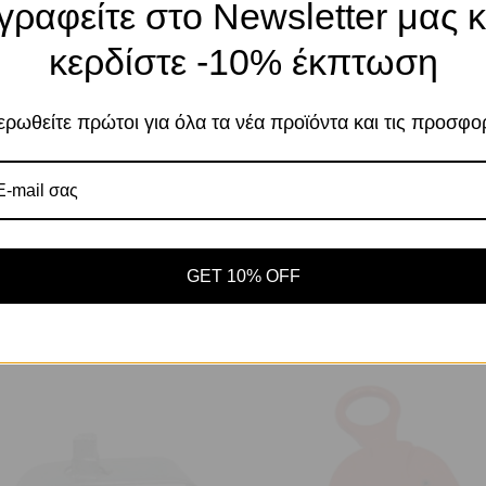
γραφείτε στο Newsletter μας κ
Το κατάστημα χρησιμοποιεί Cookies
κερδίστε -10% έκπτωση
Χρησιμοποιούμε cookies για να βελτιώσουμε 
σας στον ιστότοπό μας. Η χρήση και οι σκοπο
περιγράφονται στην Πολιτική Απορρήτου
ρωθείτε πρώτοι για όλα τα νέα προϊόντα και τις προσφο
Αποδοχή
Πο
Ρυθμίσεις
mm. Μήκος 40 cm.
GET 10% OFF