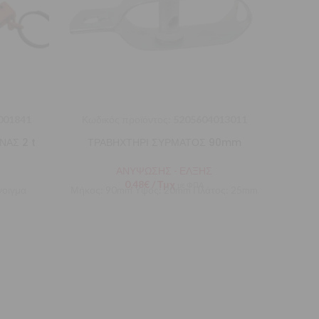
001841
Κωδικός προϊόντος:
5205604013011
Κωδι
ΑΣ 2 t
ΤΡΑΒΗΧΤΗΡΙ ΣΥΡΜΑΤΟΣ 90mm
ΤΡΑ
ΑΝΥΨΩΣΗΣ - ΕΛΞΗΣ
0,48
€
/ Τμχ
με ΦΠΑ
νοιγμα
Μήκος: 90mm Υψος: 20mm Πλάτος: 25mm
Μήκ