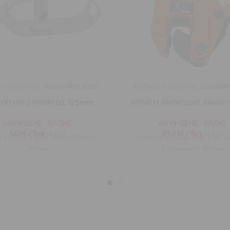
ς προϊόντος:
5205604013035
Κωδικός προϊόντος:
5205604
ΗΧΤΗΡΙ ΣΥΡΜΑΤΟΣ 125mm
ΑΡΠΑΓΗ ΑΝΥΨΩΣΗΣ ΛΑΜΑΡΙΝ
ΑΝΥΨΩΣΗΣ - ΕΛΞΗΣ
ΑΝΥΨΩΣΗΣ - ΕΛΞΗΣ
1,02
€
/ Τμχ
89,11
€
/ Τμχ
με ΦΠΑ
με ΦΠΑ
: 120mm Υψος: 30mm Πλάτος:
Ικανότητα Ανύψωσης 2 tn. Ά
35mm
Σιαγώνων 0-30 mm.