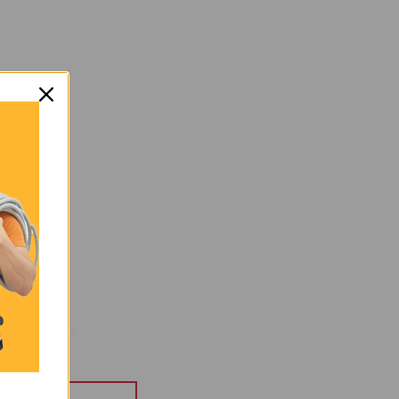
3,67 κ.