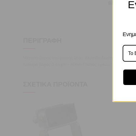
Ε
BRAND
Ενημε
ΠΕΡΙΓΡΑΦΉ
Μέγιστο βάρος ανύψωσης 1ton. Αλυσίδα διάστασης 6 x 18 
Καθαρό βάρος 3,6 kgm – 60mm Πλάτος κρίκου
ΣΧΕΤΙΚΆ ΠΡΟΪΌΝΤΑ