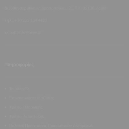
Διεύθυνση:
allen.gr, Δροσοπούλου 21, Τ.Κ. 35100, Λαμία
Τηλ.:
+30 223 104 4421
E-mail:
info@allen.gr
Πληροφορίες
Το Allen.Gr
Επικοινωνήστε Μαζί Μας
Τρόποι Πληρωμής
Τρόποι Αποστολής
Πολιτική Προστασίας Προσωπικών Δεδομένων