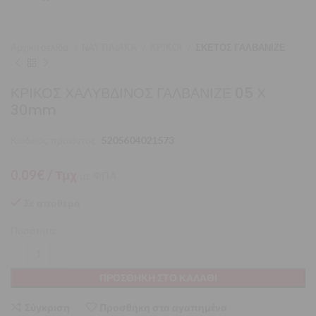
Αρχική σελίδα
ΝΑΥΤΙΛΙΑΚΑ
ΚΡΙΚΟΙ
ΣΚΕΤΟΣ ΓΑΛΒΑΝΙΖΕ
ΚΡΙΚΟΣ ΧΑΛΥΒΔΙΝΟΣ ΓΑΛΒΑΝΙΖΕ 05 Χ
30mm
Κωδικός προϊόντος:
5205604021573
0,09
€
/ Τμχ
με ΦΠΑ
Σε απόθεμα
Ποσότητα:
ΠΡΟΣΘΉΚΗ ΣΤΟ ΚΑΛΆΘΙ
Σύγκριση
Προσθήκη στα αγαπημένα