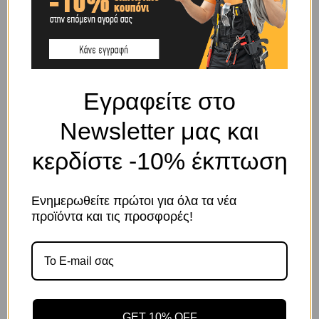
BRAND
OEM
SHIPPING & DELIVERY
Εγραφείτε στο
ΠΕΡΙΓΡΑΦΉ
Newsletter μας και
κερδίστε -10% έκπτωση
Κρίκος χαλύβδινος γαλβανιζέ 05x30mm
ΣΧΕΤΙΚΆ ΠΡΟΪΌΝΤΑ
Ενημερωθείτε πρώτοι για όλα τα νέα
Το κατάστημα χρησιμοποιεί Cookies
προϊόντα και τις προσφορές!
Χρησιμοποιούμε cookies για να βελτιώσουμε την εμπειρία
σας στον ιστότοπό μας. Η χρήση και οι σκοποί αυτών
περιγράφονται στην Πολιτική Απορρήτου
GET 10% OFF