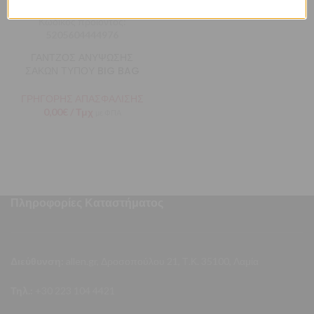
Κωδικός προϊόντος:
5205604444976
ΓΑΝΤΖΟΣ ΑΝΥΨΩΣΗΣ
ΣΑΚΩΝ ΤΥΠΟΥ BIG BAG
ΓΡΗΓΟΡΗΣ ΑΠΑΣΦΑΛΙΣΗΣ
0,00
€
/ Τμχ
με ΦΠΑ
Πληροφορίες Καταστήματος
Διεύθυνση:
allen.gr, Δροσοπούλου 21, Τ.Κ. 35100, Λαμία
Τηλ.:
+30 223 104 4421