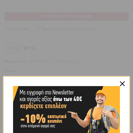
ΠΡΟΣΘΉΚΗ ΣΤΟ ΚΑΛΆΘΙ
Σύγκριση
Προσθήκη στα αγαπημένα
Κατηγορία:
ΓΡΗΓΟΡΗΣ ΑΠΑΣΦΑΛΙΣΗΣ
Share:
ΕΠΙΠΛΈΟΝ ΠΛΗΡΟΦΟΡΊΕΣ
ΒΆΡΟΣ
0,135 κ.
BRAND
OEM