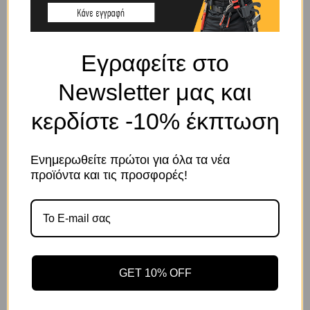
SHIPPING & DELIVERY
Εγραφείτε στο
ΠΕΡΙΓΡΑΦΉ
Newsletter μας και
κερδίστε -10% έκπτωση
Γάντζος για λουριά σκύλων με γρήγορη απασφάλιση 1”
ΣΧΕΤΙΚΆ ΠΡΟΪΌΝΤΑ
Ενημερωθείτε πρώτοι για όλα τα νέα
Το κατάστημα χρησιμοποιεί Cookies
προϊόντα και τις προσφορές!
Χρησιμοποιούμε cookies για να βελτιώσουμε την εμπειρία
σας στον ιστότοπό μας. Η χρήση και οι σκοποί αυτών
περιγράφονται στην Πολιτική Απορρήτου
GET 10% OFF
Αποδοχή
Πολιτική Απορρήτου
Ρυθμίσεις