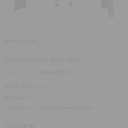
Μεγέθυνση
Αρχική σελίδα
ΕΡΓΑΛΕΙΑ
ΣΕΤ ΕΡΓΑΛΕΙΩΝ
ΕΡΓΑΛΕΙΑ ΧΕΙΡΟΣ
ΚΑΤΣΑΒΙΔΙΑ ΣΕΤ 18 τμ. HILKA
Κωδικός προϊόντος:
5205604359737
6,71
€
/ Σετ
με ΦΠΑ
Εξαντλημένο
Σύγκριση
Προσθήκη στα αγαπημένα