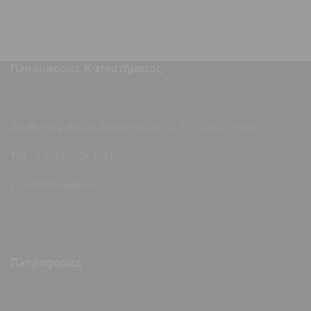
Πληροφορίες Καταστήματος
Διεύθυνση:
allen.gr, Δροσοπούλου 21, Τ.Κ. 35100, Λαμία
Τηλ.:
+30 223 104 4421
E-mail:
info@allen.gr
Πληροφορίες