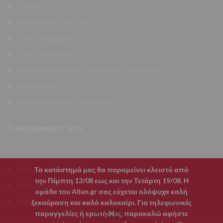
Το Allen.Gr
Επικοινωνήστε Μαζί Μας
Τρόποι Πληρωμής
Τρόποι Αποστολής
Πολιτική Προστασίας Προσωπικών Δεδομένων
Όροι Χρήσης
Πολιτική Ακύρωσης/Επιστροφών
Ο λογαριασμός μου
Το κατάστημά μας θα παραμείνει κλειστό από
Οι Παραγγελίες Μου
την Πέμπτη 13/08 εως και την Τετάρτη 19/08. Η
Οι Διευθύνσεις Μου
ομάδα του Allen.gr σας εύχεται ολόψυχα καλή
Οι Προσωπικές Πληροφορίες Μου
ξεκούραση και καλό καλοκαίρι. Για τηλεφωνικές
παραγγελίες ή ερωτήσεις, παρακαλώ αφήστε