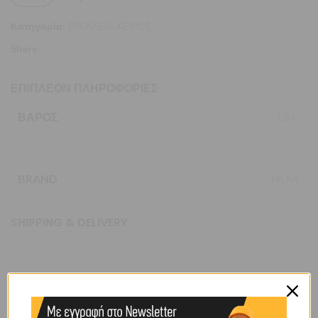
Κατηγορία:
ΕΡΓΑΛΕΙΑ ΧΕΙΡΟΣ
Share:
ΕΠΙΠΛΈΟΝ ΠΛΗΡΟΦΟΡΊΕΣ
ΒΆΡΟΣ
1,5 κ.
BRAND
ΗΙLΚΑ
SHIPPING & DELIVERY
ΠΕΡΙΓΡΑΦΉ
Πλήρες σετ κατσαβιδιών για καθημερινή χρήση.