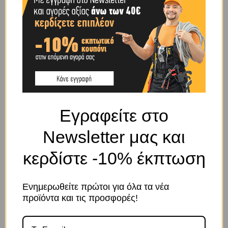
BRAND
LΟGΙΟS
SHIPPING & DELIVERY
ΠΕΡΙΓΡΑΦΉ
Εγραφείτε στο
Περιγραφή: Μποτάκι εργασίας, αδιάβροχo, με αντιολισθητική σόλα.
Newsletter μας και
Χρώμα: Μαύρο
Προστατευτικό δακτύλων: Ναι
κερδίστε -10% έκπτωση
Μεγέθη: 40-47
Άνω Μέρος: Λείο δέρμα.
Ενημερωθείτε πρώτοι για όλα τα νέα
ΣΧΕΤΙΚΆ ΠΡΟΪΌΝΤΑ
προϊόντα και τις προσφορές!
Το κατάστημα χρησιμοποιεί Cookies