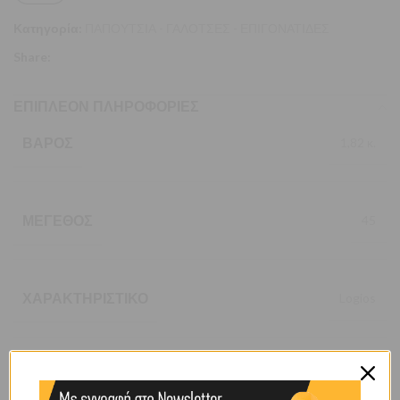
Κατηγορία:
ΠΑΠΟΥΤΣΙΑ - ΓΑΛΟΤΣΕΣ - ΕΠΙΓΟΝΑΤΙΔΕΣ
Share:
ΕΠΙΠΛΈΟΝ ΠΛΗΡΟΦΟΡΊΕΣ
ΒΆΡΟΣ
1,82 κ.
ΜΈΓΕΘΟΣ
45
ΧΑΡΑΚΤΗΡΙΣΤΙΚΌ
Logios
ΧΡΏΜΑ
ΜΑΥΡΟ