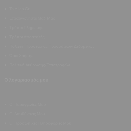
Το Allen.Gr
Επικοινωνήστε Μαζί Μας
Τρόποι Πληρωμής
Τρόποι Αποστολής
Πολιτική Προστασίας Προσωπικών Δεδομένων
Όροι Χρήσης
Πολιτική Ακύρωσης/Επιστροφών
Ο λογαριασμός μου
Οι Παραγγελίες Μου
Οι Διευθύνσεις Μου
Οι Προσωπικές Πληροφορίες Μου