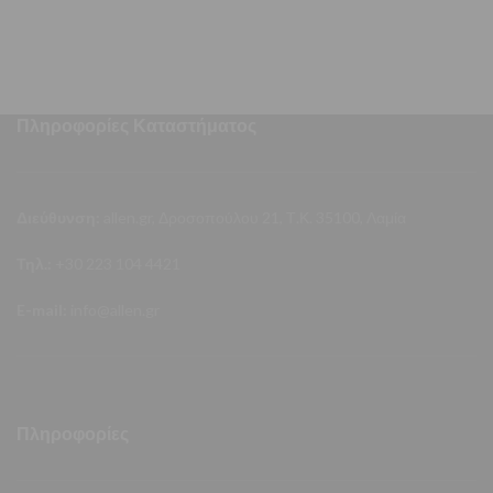
δέρμα.
Πληροφορίες Καταστήματος
Διεύθυνση:
allen.gr, Δροσοπούλου 21, Τ.Κ. 35100, Λαμία
Τηλ.:
+30 223 104 4421
E-mail:
info@allen.gr
Πληροφορίες