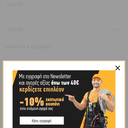
ΒΆΡΟΣ
0,375 κ.
BRAND
ΗΙLΚΑ
SHIPPING & DELIVERY
ΠΕΡΙΓΡΑΦΉ
Από αλουμίνιο διπλά επεξεργασμένο.
Με δύο κατακόρυφα και ένα οριζόντιο φιαλίδιο.
Ακρίβεια φιαλιδίων 1mm ανά μέτρο.
Πλάτος: 7cm
Ύψος: 4cm
Μήκος: 48cm
Κουτί: 60