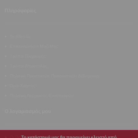
Πληροφορίες
Το Allen.Gr
Επικοινωνήστε Μαζί Μας
Τρόποι Πληρωμής
Τρόποι Αποστολής
Πολιτική Προστασίας Προσωπικών Δεδομένων
Όροι Χρήσης
Πολιτική Ακύρωσης/Επιστροφών
Ο λογαριασμός μου
Οι Παραγγελίες Μου
Το κατάστημά μας θα παραμείνει κλειστό από