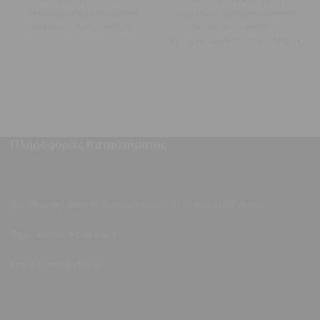
κατακόρυφα και ένα οριζόντιο
αλουμινίου για την τοποθέτηση
φιαλίδιο. Δύο χειρολαβές για
βεραντών και δαπέδων.
ευκολία χρήσης. Ακρίβεια
Κατασκευασμένο από αλουμίνιο με
φιαλιδίων 1mm ανά
γωνίες 45 και 90 μοιρών.
Παρέχεται τσάντα
Πληροφορίες Καταστήματος
Διεύθυνση:
allen.gr, Δροσοπούλου 21, Τ.Κ. 35100, Λαμία
Τηλ.:
+30 223 104 4421
E-mail:
info@allen.gr