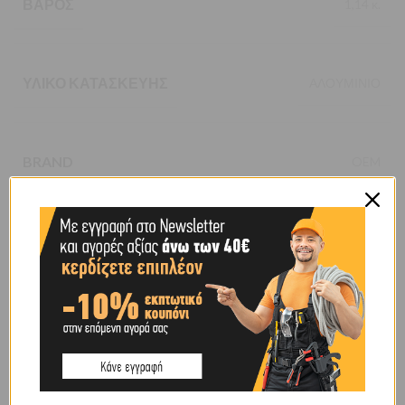
ΒΆΡΟΣ
1,14 κ.
ΥΛΙΚΌ ΚΑΤΑΣΚΕΥΉΣ
ΑΛΟΥΜΙΝΙΟ
BRAND
OEM
SHIPPING & DELIVERY
ΠΕΡΙΓΡΑΦΉ
Φτυάρι χιονιού αλουμινίου με στυλιάρι για σκούπισμα, χιόνι, λάσπες
κ.α.
ΣΧΕΤΙΚΆ ΠΡΟΪΌΝΤΑ