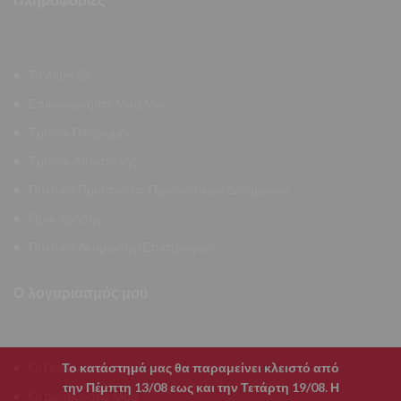
Πληροφορίες
Το Allen.Gr
Επικοινωνήστε Μαζί Μας
Τρόποι Πληρωμής
Τρόποι Αποστολής
Πολιτική Προστασίας Προσωπικών Δεδομένων
Όροι Χρήσης
Πολιτική Ακύρωσης/Επιστροφών
Ο λογαριασμός μου
Το κατάστημά μας θα παραμείνει κλειστό από
Οι Παραγγελίες Μου
την Πέμπτη 13/08 εως και την Τετάρτη 19/08. Η
Οι Διευθύνσεις Μου