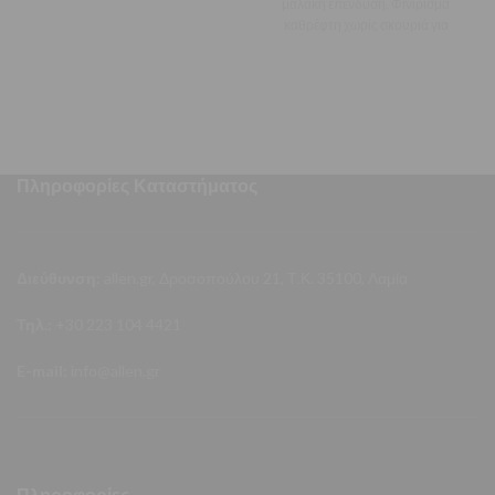
μαλακή επένδυση. Φινίρισμα
καθρέφτη χωρίς σκουριά για
αυξημένη ανθεκτικότητα, σε
συνδυασμό
Πληροφορίες Καταστήματος
Διεύθυνση:
allen.gr, Δροσοπούλου 21, Τ.Κ. 35100, Λαμία
Τηλ.:
+30 223 104 4421
E-mail:
info@allen.gr