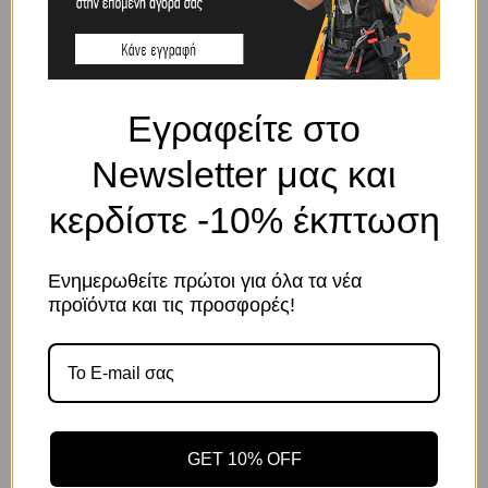
BRAND
ΗΙLΚΑ
SHIPPING & DELIVERY
Εγραφείτε στο
Newsletter μας και
ΠΕΡΙΓΡΑΦΉ
κερδίστε -10% έκπτωση
Κατάλληλος για κάθε είδους τρυπανιών.
Ενημερωθείτε πρώτοι για όλα τα νέα
ΣΧΕΤΙΚΆ ΠΡΟΪΌΝΤΑ
Το κατάστημα χρησιμοποιεί Cookies
προϊόντα και τις προσφορές!
Χρησιμοποιούμε cookies για να βελτιώσουμε την εμπειρία
σας στον ιστότοπό μας. Η χρήση και οι σκοποί αυτών
περιγράφονται στην Πολιτική Απορρήτου
GET 10% OFF
Αποδοχή
Πολιτική Απορρήτου
Ρυθμίσεις