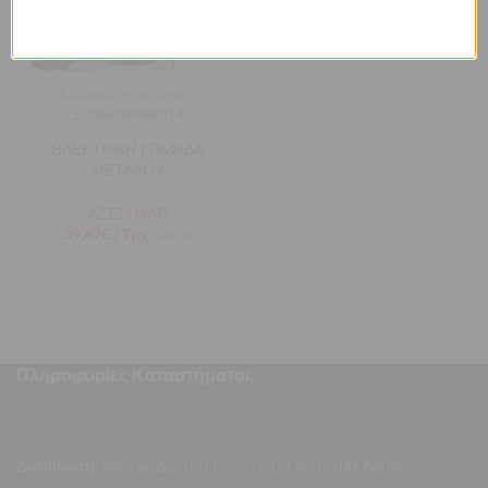
Κωδικός προϊόντος:
5205604968014
ΗΛΕΚΤΡΙΚΗ ΓΡΑΦΙΔΑ
ΜΕΤΑΛΟΥ
ΑΞΕΣΟΥΑΡ
39,67
€
/ Τμχ
με ΦΠΑ
Πληροφορίες Καταστήματος
Διεύθυνση:
allen.gr, Δροσοπούλου 21, Τ.Κ. 35100, Λαμία