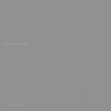
Τηλ.:
+30 223 104 4421
E-mail:
info@allen.gr
Πληροφορίες
Το Allen.Gr
Επικοινωνήστε Μαζί Μας
Τρόποι Πληρωμής
Τρόποι Αποστολής
Πολιτική Προστασίας Προσωπικών Δεδομένων
Όροι Χρήσης