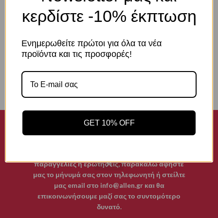
κερδίστε -10% έκπτωση
Αποδοχή
Πολιτική Απορρήτου
Ρυθμίσεις
Ενημερωθείτε πρώτοι για όλα τα νέα
προϊόντα και τις προσφορές!
Το κατάστημά μας θα παραμείνει κλειστό από
GET 10% OFF
την Πέμπτη 13/08 εως και την Τετάρτη 19/08. Η
ομάδα του Allen.gr σας εύχεται ολόψυχα καλή
ξεκούραση και καλό καλοκαίρι. Για τηλεφωνικές
παραγγελίες ή ερωτήσεις, παρακαλώ αφήστε
μας το μήνυμά σας στον τηλεφωνητή ή στείλτε
μας email στο info@allen.gr και θα
επικοινωνήσουμε μαζί σας το συντομότερο
0
δυνατό.
Shop
Wishlist
Καλάθι
My account